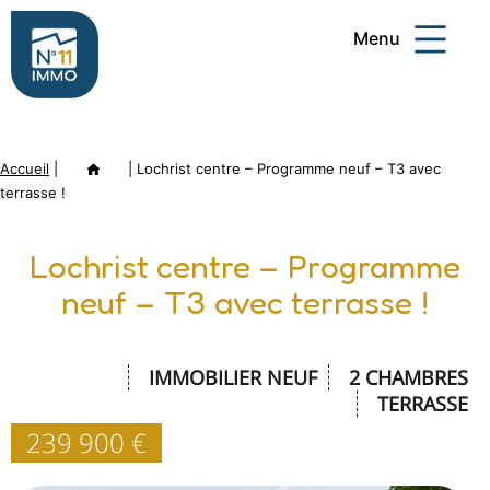
Aller
Menu
au
contenu
Numéro
11
Accueil
|
Annonce
|
Lochrist centre – Programme neuf – T3 avec
Immo
terrasse !
Lochrist centre – Programme
neuf – T3 avec terrasse !
IMMOBILIER NEUF
2 CHAMBRES
TERRASSE
239 900 €