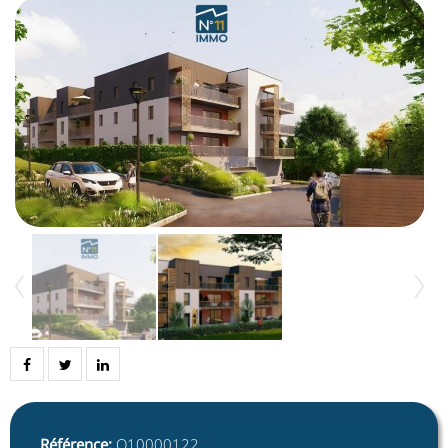
Référence
:
O10000122