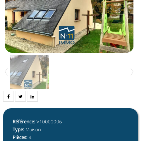
Référence
:
V10000006
Type
:
Maison
Pièces
:
4