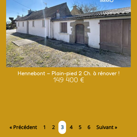
Hennebont – Plain-pied 2 Ch. à rénover !
149 400 €
« Précédent
1
2
3
4
5
6
Suivant »