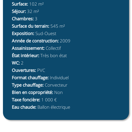
Surface
:
102 m²
Séjour
:
32 m²
Chambres
:
3
Surface du terrain
:
545 m²
Exposition
:
Sud-Ouest
Année de construction
:
2009
Assainissement
:
Collectif
État intérieur
:
Très bon état
WC
:
2
Ouvertures
:
PVC
Format chauffage
:
Individuel
Type chauffage
:
Convecteur
Bien en copropriété
:
Non
Taxe foncière
:
1 000 €
Eau chaude
:
Ballon électrique