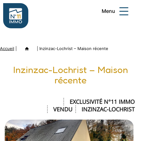
Aller
Menu
au
contenu
Numéro
11
Accueil
|
Annonce
|
Inzinzac-Lochrist – Maison récente
Immo
Inzinzac-Lochrist – Maison
récente
EXCLUSIVITÉ N°11 IMMO
VENDU
INZINZAC-LOCHRIST