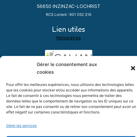
56650 INZINZAC-LOCHRIST
RCS Lorient : 901 052 316
Lien utiles
Honoraires
Gérer le consentement aux
cookies
Pour offrir les meilleures expériences, nous utilisons des technologies telles
que les cookies pour stocker et/ou accéder aux informations des appareils.
Le fait de consentir à ces technologies nous permettra de traiter des
données telles que le comportement de navigation ou les ID uniques sur ce
site. Le fait de ne pas consentir ou de retirer son consentement peut avoir un
Numero11 immo - 2026, tous droits réservés
effet négatif sur certaines caractéristiques et fonctions.
|
|
Mentions légales
Politique de confidentialité
Politique de
Gérer les services
|
cookies (EU)
Réalisation : HLB Edition (56)