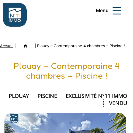
Aller
Menu
au
contenu
Numéro
11
Accueil
|
Annonce
|
Plouay – Contemporaine 4 chambres – Piscine !
Immo
Plouay – Contemporaine 4
chambres – Piscine !
PLOUAY
PISCINE
EXCLUSIVITÉ N°11 IMMO
VENDU