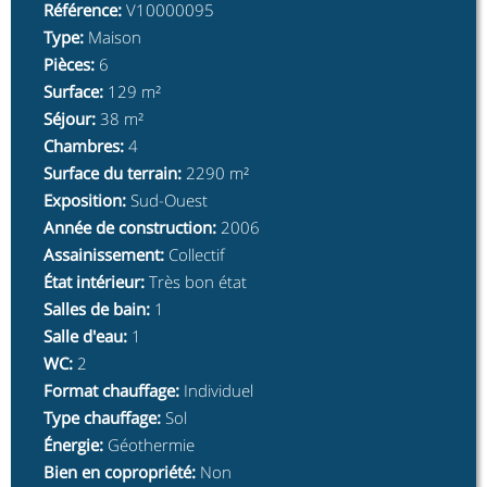
Référence
:
V10000095
Type
:
Maison
Pièces
:
6
Surface
:
129 m²
Séjour
:
38 m²
Chambres
:
4
Surface du terrain
:
2290 m²
Exposition
:
Sud-Ouest
Année de construction
:
2006
Assainissement
:
Collectif
État intérieur
:
Très bon état
Salles de bain
:
1
Salle d'eau
:
1
WC
:
2
Format chauffage
:
Individuel
Type chauffage
:
Sol
Énergie
:
Géothermie
Bien en copropriété
:
Non