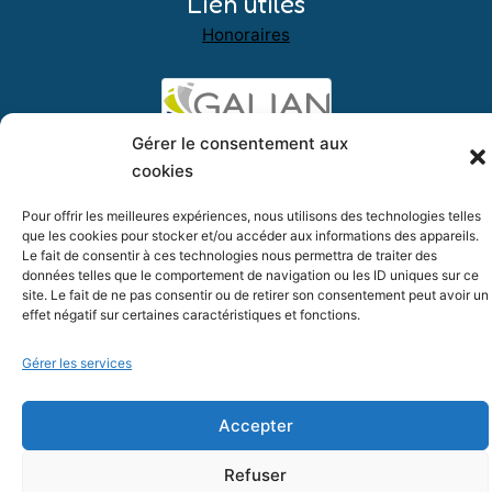
Lien utiles
Honoraires
Gérer le consentement aux
cookies
Pour offrir les meilleures expériences, nous utilisons des technologies telles
que les cookies pour stocker et/ou accéder aux informations des appareils.
Le fait de consentir à ces technologies nous permettra de traiter des
données telles que le comportement de navigation ou les ID uniques sur ce
Numero11 immo - 2026, tous droits réservés
site. Le fait de ne pas consentir ou de retirer son consentement peut avoir un
effet négatif sur certaines caractéristiques et fonctions.
|
|
Mentions légales
Politique de confidentialité
Politique de
|
cookies (EU)
Réalisation : HLB Edition (56)
Gérer les services
Accepter
Refuser