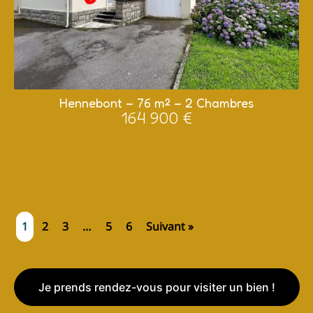
Hennebont – 76 m² – 2 Chambres
164 900 €
1
2
3
…
5
6
Suivant »
Je prends rendez-vous pour visiter un bien !