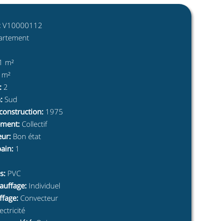
:
V10000112
artement
1 m²
 m²
:
2
n
:
Sud
construction
:
1975
ement
:
Collectif
eur
:
Bon état
bain
:
1
s
:
PVC
auffage
:
Individuel
ffage
:
Convecteur
ectricité