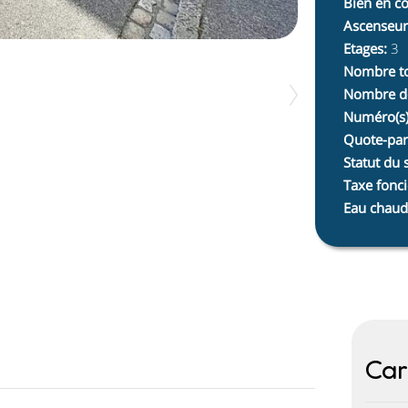
Bien en c
Ascenseur
Etages
:
3
Nombre to
Nombre de
Numéro(s) 
Quote-par
Statut du 
Taxe fonci
Eau chaud
Car