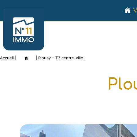
Aller
V
au
Numéro
contenu
11
Immo
Accueil
|
Annonce
|
Plouay – T3 centre-ville !
Plo