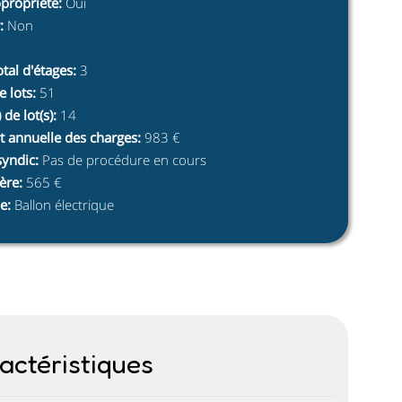
opropriété
:
Oui
:
Non
tal d'étages
:
3
 lots
:
51
de lot(s)
:
14
t annuelle des charges
:
983 €
syndic
:
Pas de procédure en cours
ère
:
565 €
e
:
Ballon électrique
actéristiques