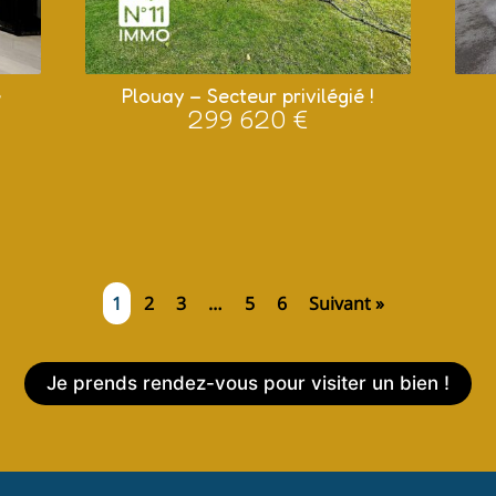
e
Plouay – Secteur privilégié !
299 620 €
1
2
3
…
5
6
Suivant »
Je prends rendez-vous pour visiter un bien !