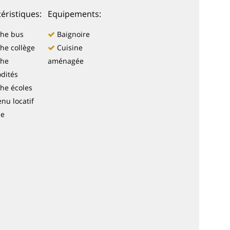
éristiques:
Equipements:
he bus
Baignoire
he collège
Cuisine
che
aménagée
dités
he écoles
nu locatif
le