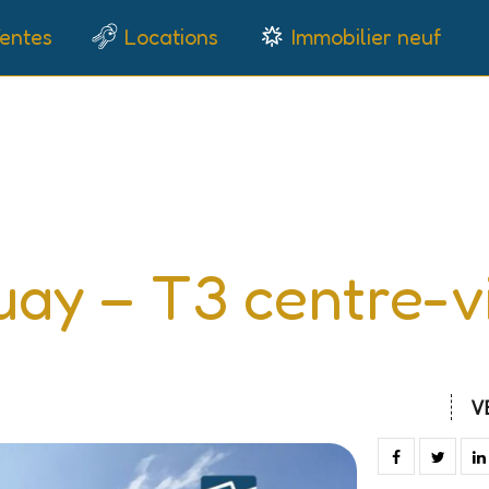
entes
Locations
Immobilier neuf
C
uay – T3 centre-vil
V