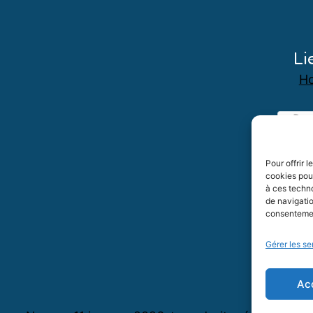
Li
Ho
Pour offrir 
cookies pour
à ces techn
de navigatio
consentement
Gérer les se
Ac