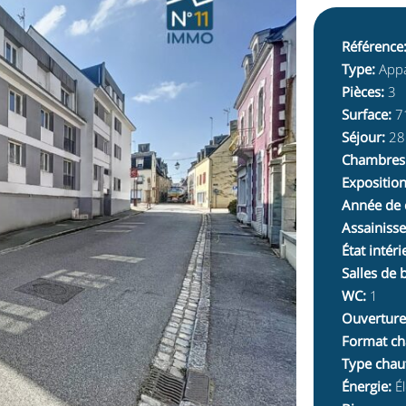
Référence
Type
:
App
Pièces
:
3
Surface
:
7
Séjour
:
28
Chambres
Expositio
Année de 
Assainiss
État intéri
Salles de 
WC
:
1
Ouverture
Format ch
Type chau
Énergie
:
Él