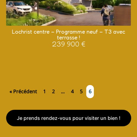
Lochrist centre – Programme neuf – T3 avec
terrasse !
239 900 €
« Précédent
1
2
…
4
5
6
Je prends rendez-vous pour visiter un bien !