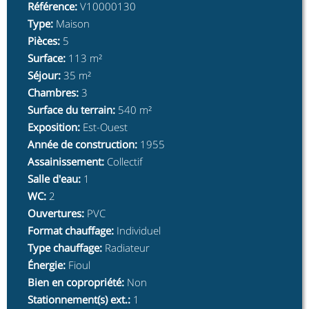
Référence
:
V10000130
Type
:
Maison
Pièces
:
5
Surface
:
113 m²
Séjour
:
35 m²
Chambres
:
3
Surface du terrain
:
540 m²
Exposition
:
Est-Ouest
Année de construction
:
1955
Assainissement
:
Collectif
Salle d'eau
:
1
WC
:
2
Ouvertures
:
PVC
Format chauffage
:
Individuel
Type chauffage
:
Radiateur
Énergie
:
Fioul
Bien en copropriété
:
Non
Stationnement(s) ext.
:
1