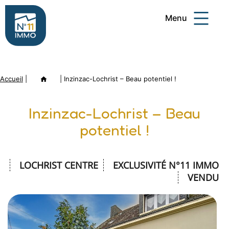
Aller
Menu
au
contenu
Numéro
11
Accueil
|
Annonce
|
Inzinzac-Lochrist – Beau potentiel !
Immo
Inzinzac-Lochrist – Beau
potentiel !
LOCHRIST CENTRE
EXCLUSIVITÉ N°11 IMMO
VENDU