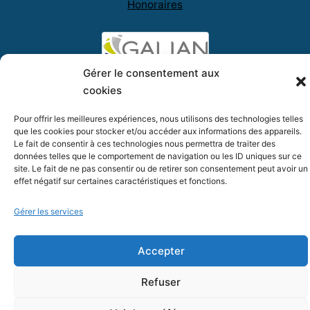
Honoraires
Gérer le consentement aux
cookies
Pour offrir les meilleures expériences, nous utilisons des technologies telles
que les cookies pour stocker et/ou accéder aux informations des appareils.
Le fait de consentir à ces technologies nous permettra de traiter des
données telles que le comportement de navigation ou les ID uniques sur ce
Numero11 immo - 2026, tous droits réservés
site. Le fait de ne pas consentir ou de retirer son consentement peut avoir un
effet négatif sur certaines caractéristiques et fonctions.
|
|
Mentions légales
Politique de confidentialité
Politique de
|
cookies (EU)
Réalisation : HLB Edition (56)
Gérer les services
Accepter
Refuser