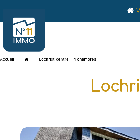
Aller
V
au
Numéro
contenu
11
Immo
Accueil
|
Annonce
|
Lochrist centre – 4 chambres !
Lochri