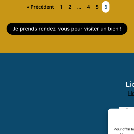
« Précédent
1
2
…
4
5
6
Je prends rendez-vous pour visiter un bien !
Li
Ho
Pour offrir 