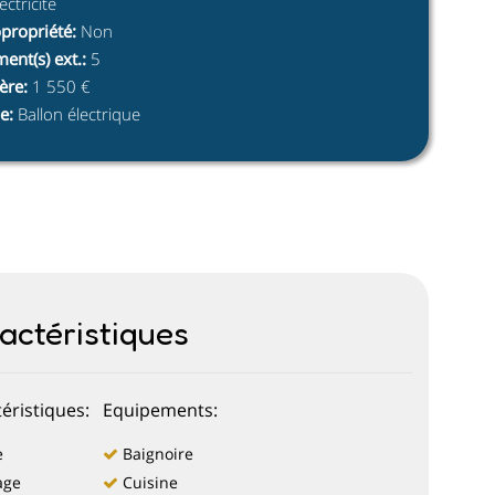
ectricité
opropriété
:
Non
ent(s) ext.
:
5
ère
:
1 550 €
e
:
Ballon électrique
actéristiques
éristiques:
Equipements:
e
Baignoire
age
Cuisine