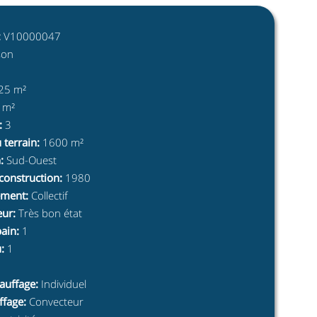
:
V10000047
son
25 m²
 m²
:
3
 terrain
:
1600 m²
n
:
Sud-Ouest
construction
:
1980
ement
:
Collectif
eur
:
Très bon état
bain
:
1
u
:
1
auffage
:
Individuel
ffage
:
Convecteur