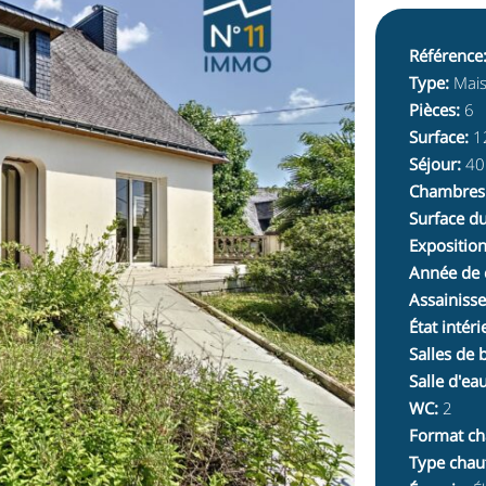
Référence
Type
:
Mai
Pièces
:
6
Surface
:
1
Séjour
:
40
Chambres
Surface du
Expositio
Année de 
Assainiss
État intéri
Salles de 
Salle d'ea
WC
:
2
Format ch
Type chau