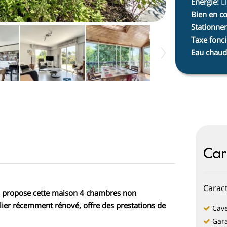
Énergie
:
Él
Bien en c
Stationnem
Taxe fonci
Eau chaud
Car
Caract
s propose cette maison 4 chambres non
lier récemment rénové, offre des prestations de
Cav
Gar