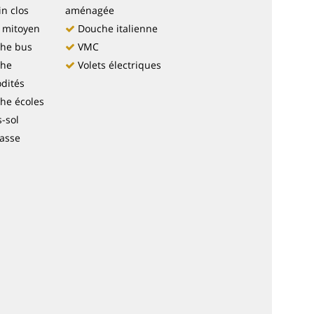
in clos
aménagée
 mitoyen
Douche italienne
he bus
VMC
che
Volets électriques
dités
he écoles
-sol
asse