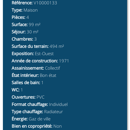
Référence
:
V10000133
Type
:
Maison
Pièces
:
4
Surface
:
99 m²
Séjour
:
30 m²
Chambres
:
3
Surface du terrain
:
494 m²
Exposition
:
Est-Ouest
Année de construction
:
1971
Assainissement
:
Collectif
État intérieur
:
Bon état
Salles de bain
:
1
WC
:
1
Ouvertures
:
PVC
Format chauffage
:
Individuel
Type chauffage
:
Radiateur
Énergie
:
Gaz de ville
Bien en copropriété
:
Non