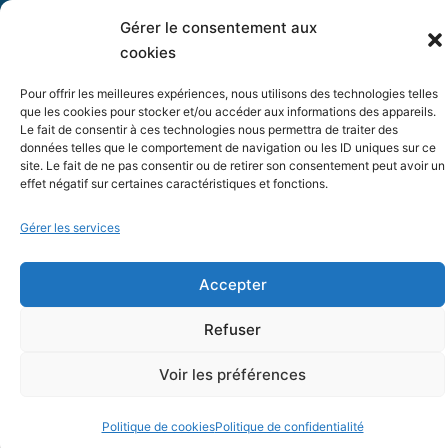
Gérer le consentement aux
cookies
Pour offrir les meilleures expériences, nous utilisons des technologies telles
que les cookies pour stocker et/ou accéder aux informations des appareils.
Le fait de consentir à ces technologies nous permettra de traiter des
données telles que le comportement de navigation ou les ID uniques sur ce
Numero11 immo - 2026, tous droits réservés
site. Le fait de ne pas consentir ou de retirer son consentement peut avoir un
effet négatif sur certaines caractéristiques et fonctions.
|
|
Mentions légales
Politique de confidentialité
Politique de
|
cookies (EU)
Réalisation : HLB Edition (56)
Gérer les services
Accepter
Refuser
Voir les préférences
Politique de cookies
Politique de confidentialité