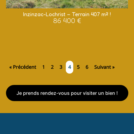
Inzinzac-Lochrist – Terrain 407 m² !
86 400 €
« Précédent
1
2
3
4
5
6
Suivant »
Je prends rendez-vous pour visiter un bien !