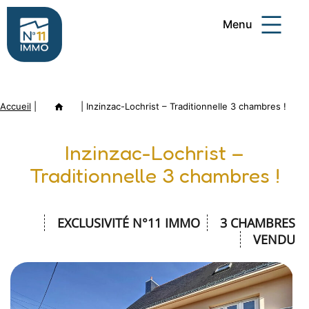
Aller
Menu
au
contenu
Numéro
11
Accueil
|
Annonce
|
Inzinzac-Lochrist – Traditionnelle 3 chambres !
Immo
Inzinzac-Lochrist –
Traditionnelle 3 chambres !
EXCLUSIVITÉ N°11 IMMO
3 CHAMBRES
VENDU