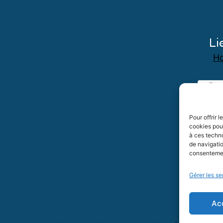
Li
Ho
Pour offrir 
cookies pour
à ces techn
de navigatio
consentement
Gérer les se
Ac