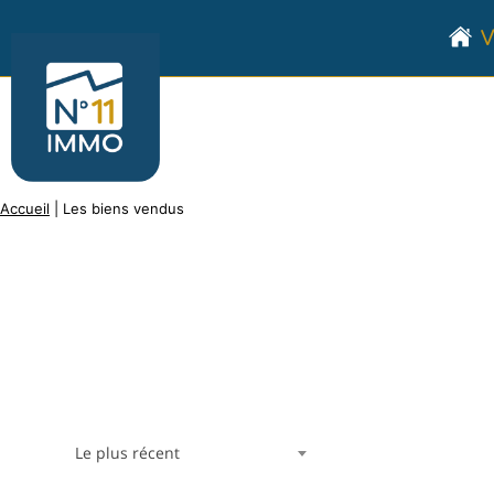
Aller
V
au
Numéro
contenu
11
Immo
Accueil
|
Les biens vendus
Le plus récent