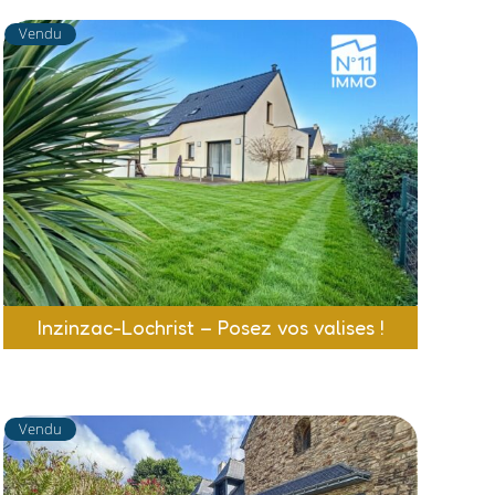
Vendu
Inzinzac-Lochrist – Posez vos valises !
Vendu