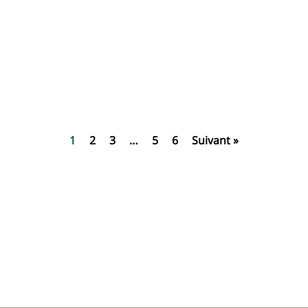
1
2
3
…
5
6
Suivant »