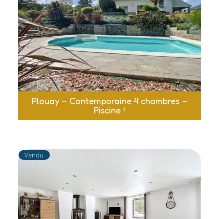
Plouay – Contemporaine 4 chambres –
Piscine !
Vendu