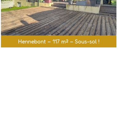
Hennebont – 117 m² – Sous-sol !